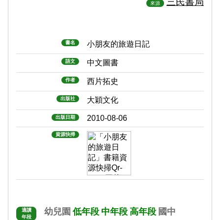
三民書局
來源
書名
小朋友的旅遊日記
語文
中文圖書
作者
西片拓史
出版社
大穎文化
2010-08-06
出版日期
資源快掃
幼兒園
低年段
中年段
高年段
國中
適讀
年段