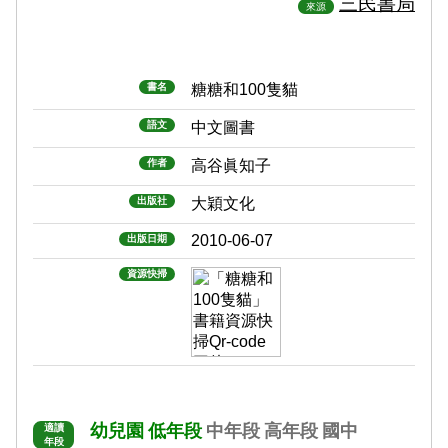
三民書局
來源
書名
糖糖和100隻貓
語文
中文圖書
作者
高谷眞知子
出版社
大穎文化
2010-06-07
出版日期
資源快掃
幼兒園
低年段
中年段
高年段
國中
適讀
年段