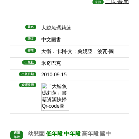
三民書局
來源
書名
大鯨魚瑪莉蓮
語文
中文圖書
作者
大衛．卡利-文；桑妮亞．波瓦-圖
出版社
米奇巴克
2010-09-15
出版日期
資源快掃
幼兒園
低年段
中年段
高年段
國中
適讀
年段