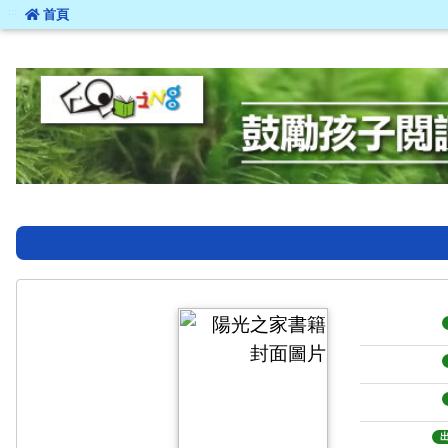
:::
首頁
:::