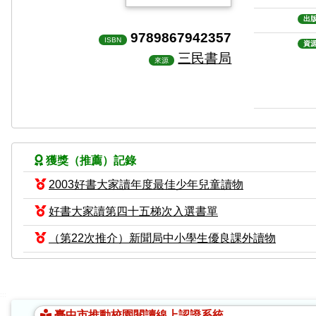
出
9789867942357
ISBN
資
三民書局
來源
獲獎（推薦）記錄
2003好書大家讀年度最佳少年兒童讀物
好書大家讀第四十五梯次入選書單
（第22次推介）新聞局中小學生優良課外讀物
:::
臺中市推動校園閱讀線上認證系統