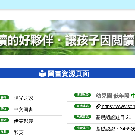
圖書資源頁面
幼兒園
低年段
適讀年段
書名
陽光之家
https://www.sanm
書摘連結
語文
中文圖書
系統資源
基礎認證題目 21
作者
伊芙邦婷
推廣運用
基礎認證：3465
出版社
和英