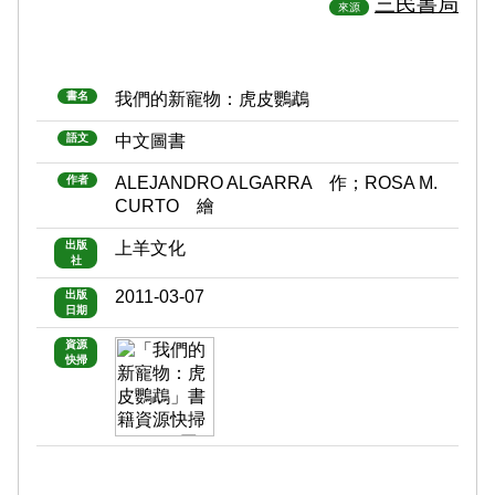
三民書局
來源
書名
我們的新寵物：虎皮鸚鵡
語文
中文圖書
作者
ALEJANDRO ALGARRA 作；ROSA M.
CURTO 繪
出版
上羊文化
社
2011-03-07
出版
日期
資源
快掃