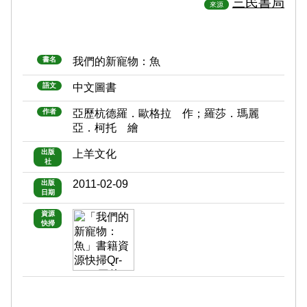
三民書局
來源
書名
我們的新寵物：魚
語文
中文圖書
作者
亞歷杭德羅．歐格拉 作；羅莎．瑪麗
亞．柯托 繪
出版
上羊文化
社
2011-02-09
出版
日期
資源
快掃