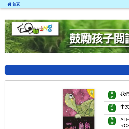
:::
首頁
:::
書
我
名
語
中
文
作
AL
者
RO