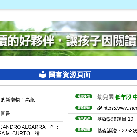
圖書資源頁面
幼兒園
低年段
適讀年段
們的新寵物：烏龜
https://www.sanm
書摘連結
文圖書
系統資源
基礎認證題目 10
EJANDRO ALGARRA 作；
推廣運用
基礎認證：2258
SA M. CURTO 繪