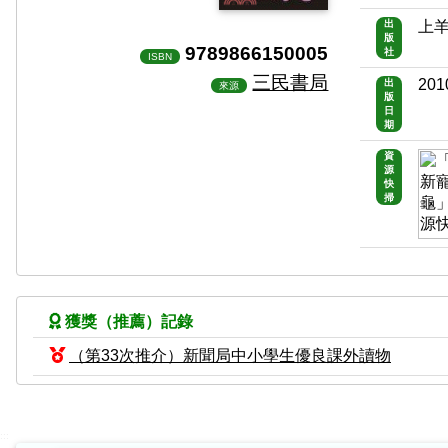
出
上
版
9789866150005
社
ISBN
三民書局
201
出
來源
版
日
期
資
源
快
掃
獲獎（推薦）記錄
（第33次推介）新聞局中小學生優良課外讀物
:::