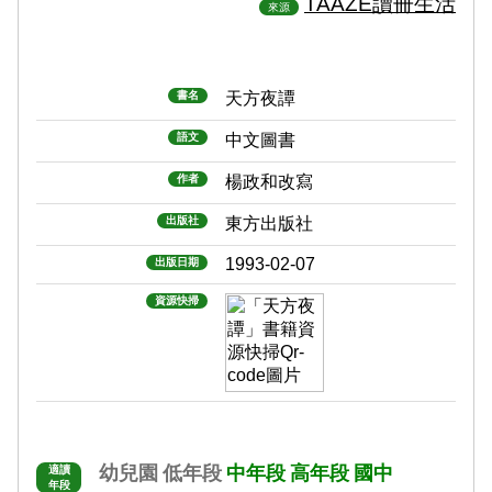
TAAZE讀冊生活
來源
書名
天方夜譚
語文
中文圖書
作者
楊政和改寫
出版社
東方出版社
1993-02-07
出版日期
資源快掃
幼兒園
低年段
中年段
高年段
國中
適讀
年段