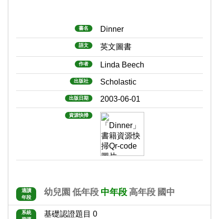
Dinner
書名
語文
英文圖書
Linda Beech
作者
Scholastic
出版社
2003-06-01
出版日期
資源快掃
幼兒園
低年段
中年段
高年段
國中
適讀
年段
系統
基礎認證題目 0