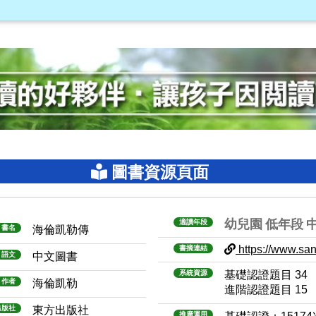
圖書資源頁面
幼兒園
低年段
適讀年段
書名
海倫凱勒傳
https://www.sanm
書摘連結
語文
中文圖書
系統資源
基礎認證題目 34
作者
海倫凱勒
進階認證題目 15
出版社
東方出版社
推廣運用