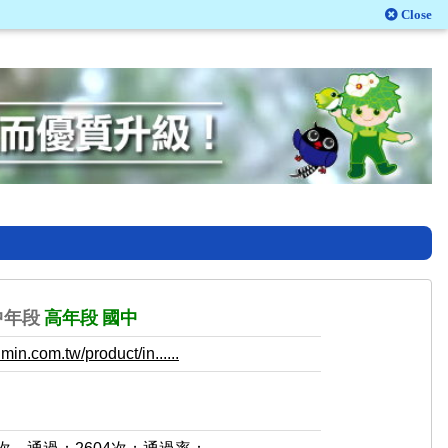
Close
中年段
高年段
國中
in.com.tw/product/in......