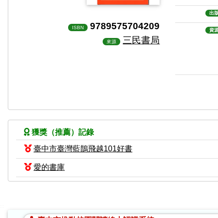
出
9789575704209
ISBN
資
三民書局
來源
獲獎（推薦）記錄
臺中市臺灣藍鵲飛越101好書
愛的書庫
:::