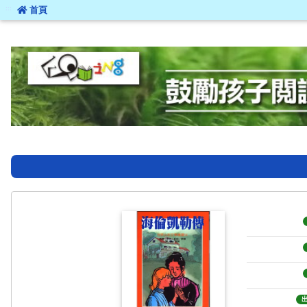
:::
首頁
:::