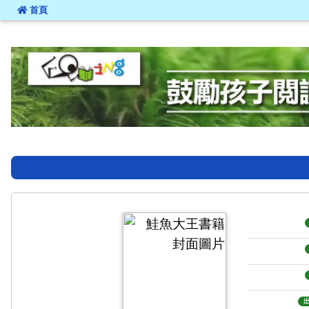
:::
首頁
:::