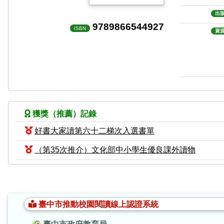
出
9789866544927
ISBN
資
獲獎（推薦）記錄
好書大家讀第六十二梯次入選書單
（第35次推介）文化部中小學生優良課外讀物
:::
臺中市推動校園閱讀線上認證系統