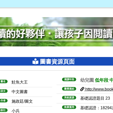
圖書資源頁面
幼兒園
低年段
適讀年段
書名
鮭魚大王
http://www.books
書摘連結
語文
中文圖書
系統資源
基礎認證題目 23
作者
施政廷/圖文
推廣運用
基礎認證：1829
出版社
小兵