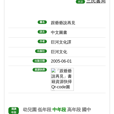
三民書局
來源
書名
跟爺爺說再見
語文
中文圖書
作者
巨河文化譯
出版社
巨河文化
2005-06-01
出版日期
資源快掃
幼兒園
低年段
中年段
高年段
國中
適讀
年段