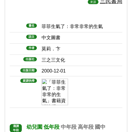
三民書局
來源
書名
菲菲生氣了：非常非常的生氣
語文
中文圖書
作者
莫莉．卞
出版社
三之三文化
2000-12-01
出版日期
資源快掃
幼兒園
低年段
中年段
高年段
國中
適讀
年段