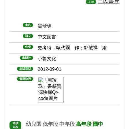
三民書局
來源
書名
黑珍珠
語文
中文圖書
作者
史考特．歐代爾 作；郭敏祥 繪
出版社
小魯文化
2012-09-01
出版日期
資源快掃
幼兒園
低年段
中年段
高年段
國中
適讀
年段