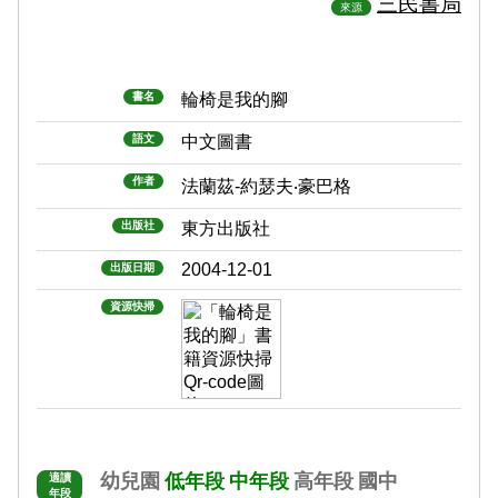
三民書局
來源
書名
輪椅是我的腳
語文
中文圖書
作者
法蘭茲-約瑟夫‧豪巴格
出版社
東方出版社
2004-12-01
出版日期
資源快掃
幼兒園
低年段
中年段
高年段
國中
適讀
年段