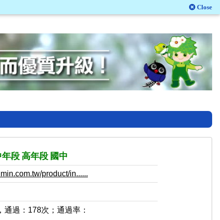
Close
中年段
高年段
國中
in.com.tw/product/in......
，通過：178次；通過率：