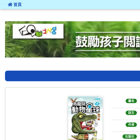
:::
首頁
:::
書名
語文
作者
出版社