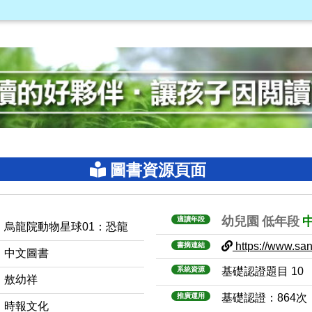
圖書資源頁面
幼兒園
低年段
適讀年段
烏龍院動物星球01：恐龍
https://www.sanm
書摘連結
中文圖書
系統資源
基礎認證題目 10
敖幼祥
推廣運用
基礎認證：864次
時報文化