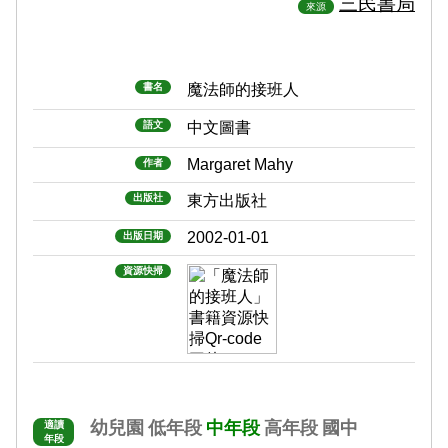
三民書局
來源
書名
魔法師的接班人
語文
中文圖書
Margaret Mahy
作者
出版社
東方出版社
2002-01-01
出版日期
資源快掃
幼兒園
低年段
中年段
高年段
國中
適讀
年段