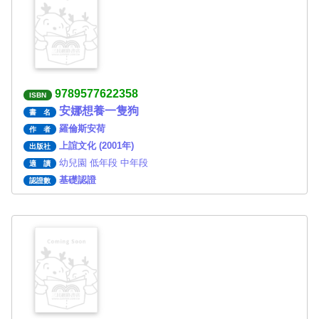
9789577622358
ISBN
安娜想養一隻狗
書 名
羅倫斯安荷
作 者
上誼文化 (2001年)
出版社
幼兒園 低年段 中年段
適 讀
基礎認證
認證數