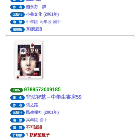
趙永芬 譯
作 者
小魯文化 (2001年)
出版社
中年段 高年段 國中
適 讀
基礎認證
認證數
9789572009185
ISBN
非法智慧－中學生書房59
書 名
張之路
作 者
民生報社 (2001年)
出版社
高年段 國中
適 讀
不可認證
認 證
1 顆願望種子
許願數