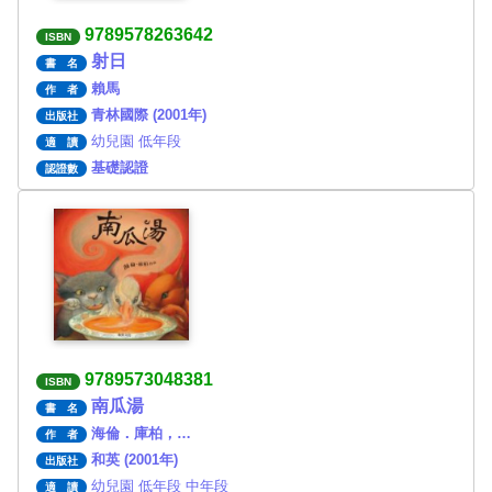
9789578263642
ISBN
射日
書 名
賴馬
作 者
青林國際 (2001年)
出版社
幼兒園 低年段
適 讀
基礎認證
認證數
9789573048381
ISBN
南瓜湯
書 名
海倫．庫柏，…
作 者
和英 (2001年)
出版社
幼兒園 低年段 中年段
適 讀