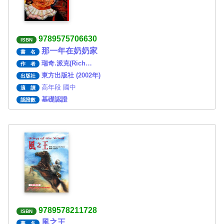
9789575706630
ISBN
那一年在奶奶家
書 名
瑞奇.派克(Rich…
作 者
東方出版社 (2002年)
出版社
高年段 國中
適 讀
基礎認證
認證數
9789578211728
ISBN
風之王
書 名