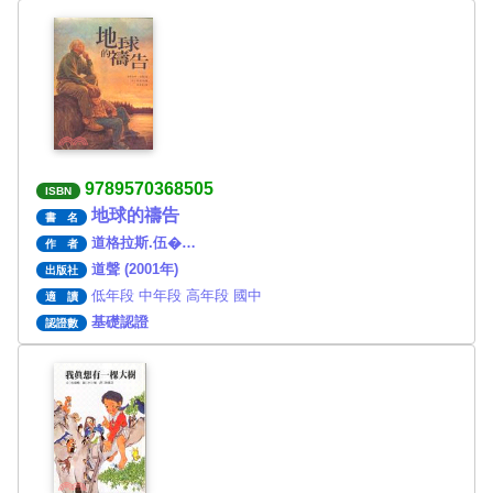
9789570368505
ISBN
地球的禱告
書 名
道格拉斯.伍�…
作 者
道聲 (2001年)
出版社
低年段 中年段 高年段 國中
適 讀
基礎認證
認證數