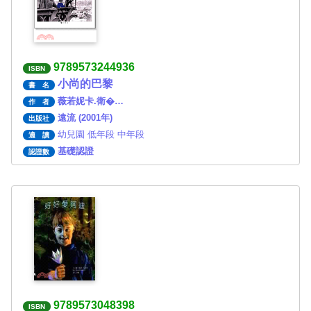
9789573244936
ISBN
小尚的巴黎
書 名
薇若妮卡.衛�…
作 者
遠流 (2001年)
出版社
幼兒園 低年段 中年段
適 讀
基礎認證
認證數
9789573048398
ISBN