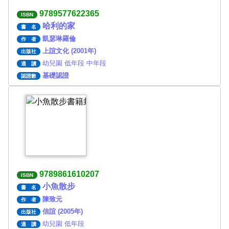
9789577622365
ISBN
哈利的家
書 名
凱瑟琳羅倫
作 者
上誼文化 (2001年)
出版社
幼兒園 低年段 中年段
適 讀
基礎認證
認證數
9789861610207
ISBN
小魚散步
書 名
陳致元
作 者
信誼 (2005年)
出版社
幼兒園 低年段
適 讀