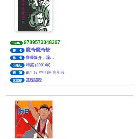
9789573048367
ISBN
魔奇魔奇樹
書 名
齋藤隆介，潼…
作 者
和英 (2001年)
出版社
低年段 中年段 高年段
適 讀
基礎認證
認證數