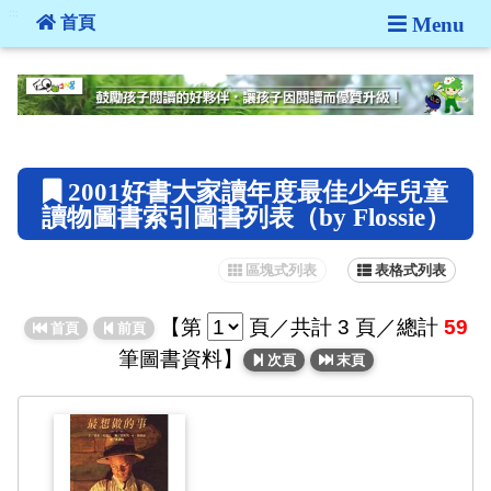
:::
首頁
Menu
:::
2001好書大家讀年度最佳少年兒童
讀物圖書索引圖書列表（by Flossie）
區塊式列表
表格式列表
【
第
頁
／共計 3 頁／總計
59
首頁
前頁
筆圖書資料】
次頁
末頁