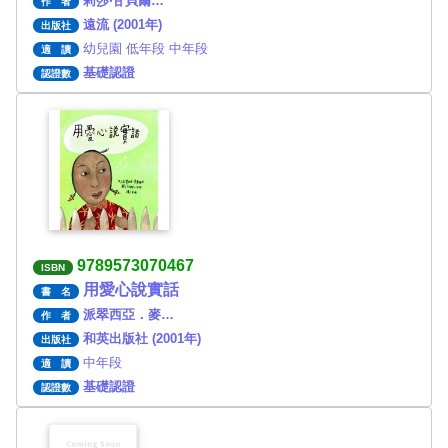
莉莎‧甘貝爾…
作 者
遠流 (2001年)
出版社
幼兒園 低年段 中年段
適 讀
基礎認證
認證數
9789573070467
ISBN
用愛心說實話
書 名
派翠西亞．麥…
作 者
和英出版社 (2001年)
出版社
中年段
適 讀
基礎認證
認證數