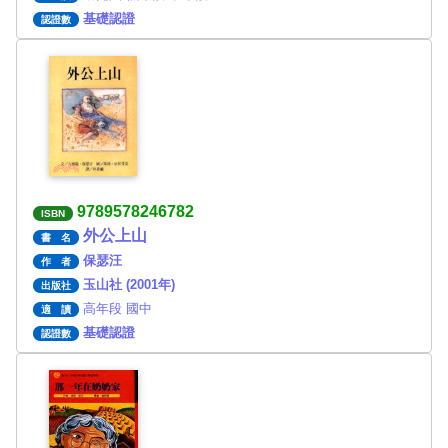
基礎認證
認證數
9789578246782
ISBN
外公上山
書 名
保瑟汪
作 者
玉山社 (2001年)
出版社
高年段 國中
適 讀
基礎認證
認證數