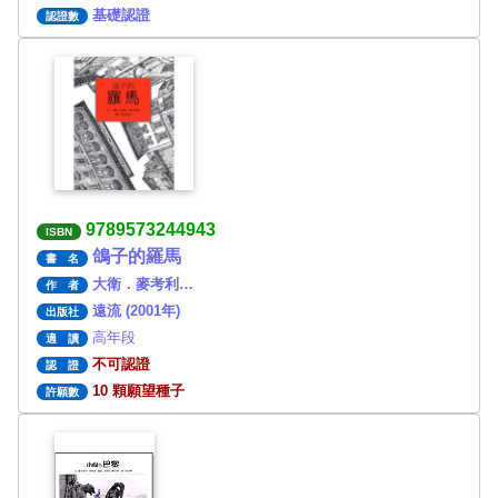
基礎認證
認證數
9789573244943
ISBN
鴿子的羅馬
書 名
大衛．麥考利…
作 者
遠流 (2001年)
出版社
高年段
適 讀
不可認證
認 證
10 顆願望種子
許願數