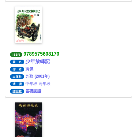
9789575608170
ISBN
少年放蜂記
書 名
馮傑
作 者
九歌 (2001年)
出版社
中年段 高年段
適 讀
基礎認證
認證數