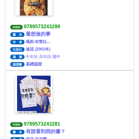
9789573243298
ISBN
最想做的事
書 名
瑪莉‧布雷比…
作 者
遠流 (2001年)
出版社
中年段 高年段 國中
適 讀
基礎認證
認證數
9789573243281
ISBN
有誰看到我的書？
書 名