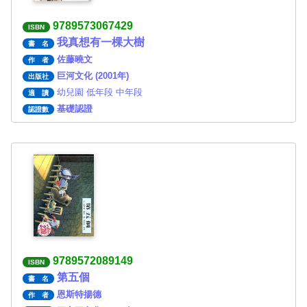
9789573067429
ISBN
我真想有一棵大樹
書 名
佐藤曉文
作 者
巨河文化 (2001年)
出版社
幼兒園 低年段 中年段
適 讀
基礎認證
認證數
9789572089149
ISBN
第五個
書 名
恩斯特揚德
作 者