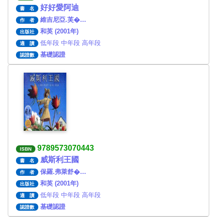
好好愛阿迪
書 名
維吉尼亞.芙�…
作 者
和英 (2001年)
出版社
低年段 中年段 高年段
適 讀
基礎認證
認證數
9789573070443
ISBN
威斯利王國
書 名
保羅.弗萊舒�…
作 者
和英 (2001年)
出版社
低年段 中年段 高年段
適 讀
基礎認證
認證數