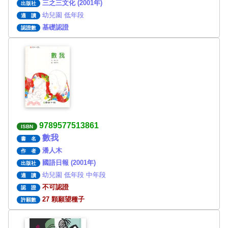
三之三文化 (2001年)
出版社
幼兒園 低年段
適 讀
基礎認證
認證數
9789577513861
ISBN
數我
書 名
潘人木
作 者
國語日報 (2001年)
出版社
幼兒園 低年段 中年段
適 讀
不可認證
認 證
27 顆願望種子
許願數