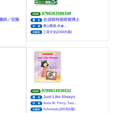
9786263588349
ISBN
醫師／弦樂
名偵探柯南暗號博士
書 名
青山剛昌-作�…
作 者
三采文化(2026出版)
出版社
9789814938532
ISBN
Just Like Always
書 名
Anne M. Perry; Tam…
作 者
Scholastic(2018出版)
出版社