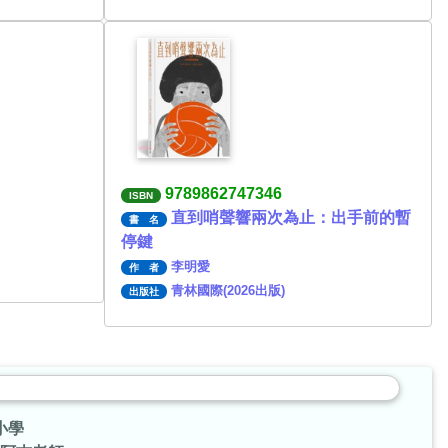
9789862747346
ISBN
直到哨聲響兩次為止：出手前的暫
書 名
停鍵
李明愛
作 者
青林國際(2026出版)
出版社
小學