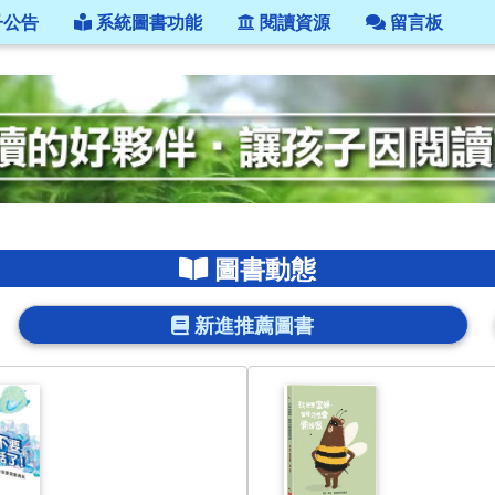
子公告
系統圖書功能
閱讀資源
留言板
圖書動態
新進推薦圖書