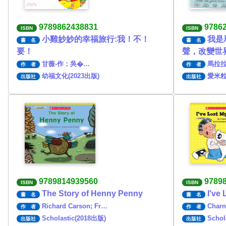
9789862438831
9786
ISBN
ISBN
小雞妙妙的幸福旅行:我！不！
我是
書 名
書 名
要！
聲，改變世
甘薇-作；吳�…
馬拉
作 者
作 者
幼福文化(2023出版)
愛米粒
出版社
出版社
9789814939560
9789
ISBN
ISBN
The Story of Henny Penny
I've
書 名
書 名
Richard Carson; Fr…
Charn
作 者
作 者
Scholastic(2018出版)
Schol
出版社
出版社