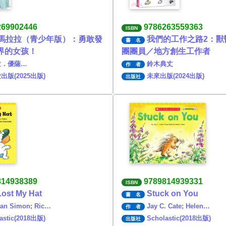
269902446
9786263559363
ISBN
馬拉拉（青少年版）：勇敢發
我們的工作之路2：獸
書 名
界的女孩！
團團員／地方創生工作者
拉．優薩…
鈴木典丈
作 者
出版(2025出版)
未來出版(2024出版)
出版社
814938389
9789814939331
ISBN
 Lost My Hat
Stuck on You
書 名
an Simon; Ric…
Jay C. Cate; Helen…
作 者
astic(2018出版)
Scholastic(2018出版)
出版社