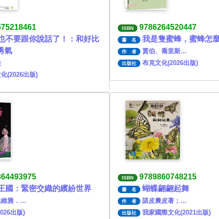
575218461
9786264520447
ISBN
也不要跟你說話了！：和好比
我是隻蜜蜂，蜜蜂怎
書 名
勇氣
賈伯、喬里斯…
作 者
映
布克文化(2026出版)
出版社
化(2026出版)
864493975
9789860748215
ISBN
王國：緊密交織的繽紛世界
蝴蝶翩翩起舞
書 名
達維雅．…
諾皮農皮著；…
作 者
026出版)
我家國際文化(2021出版)
出版社