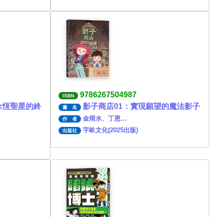
9786267504987
ISBN
永恆聖星的終
影子商店01：實現願望的魔法影子
書 名
金雨水、丁恩…
作 者
字畝文化(2025出版)
出版社