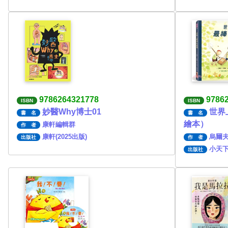
9786264321778
9786
ISBN
ISBN
妙醫Why博士01
世界
書 名
書 名
繪本）
康軒編輯群
作 者
康軒(2025出版)
烏爾
出版社
作 者
小天下(
出版社