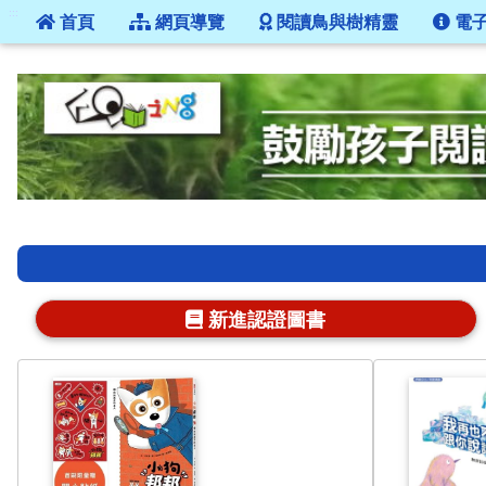
:::
首頁
網頁導覽
閱讀鳥與樹精靈
電
:::
新進認證圖書