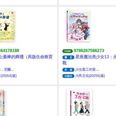
264178198
9786267586273
ISBN
上最棒的葬禮（再版生命教育
星座魔法美少女13：
書 名
戰
夫．尼爾…
少女星工作室…
作 者
2026出版)
大邑文化(2025出版)
出版社