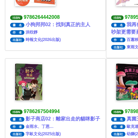
9786264442008
9789
ISBN
ISBN
小狗邦邦02：找到真正的主人
我再
書 名
書 名
吵架更需要
洪旼靜
作 者
時報文化(2026出版)
百蕙
出版社
作 者
東雨文
出版社
9786267504994
9789
ISBN
ISBN
影子商店02：離家出走的貓咪影子
真菌
書 名
書 名
金雨水、丁恩…
歐克
作 者
作 者
字畝文化(2025出版)
幼獅(2
出版社
出版社