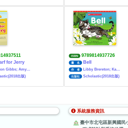
814937511
9789814937726
ISBN
rf for Jerry
Bell
書 名
son Gibbs; Amy…
Libby Brereton; Ka…
作 者
astic(2018出版)
Scholastic(2018出版)
出版社
系統服務資訊
臺中市北屯區新興國民