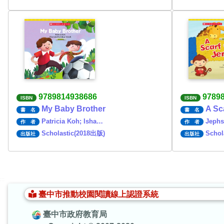
9789814938686
9789
ISBN
ISBN
My Baby Brother
A Sca
書 名
書 名
Patricia Koh; Isha…
Jeph
作 者
作 者
Scholastic(2018出版)
Schol
出版社
出版社
:::
臺中市推動校園閱讀線上認證系統
臺中市政府教育局