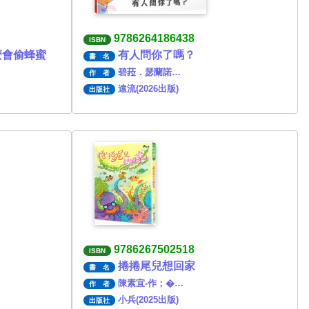
9786264186438
ISBN
麼會偷蜂蜜
有人問你了嗎？
書 名
碧菈．瑟蘭諾…
作 者
遠流(2026出版)
出版社
9786267502518
ISBN
捲捲尾兒想回家
書 名
陳素宜-作；�…
作 者
小兵(2025出版)
出版社