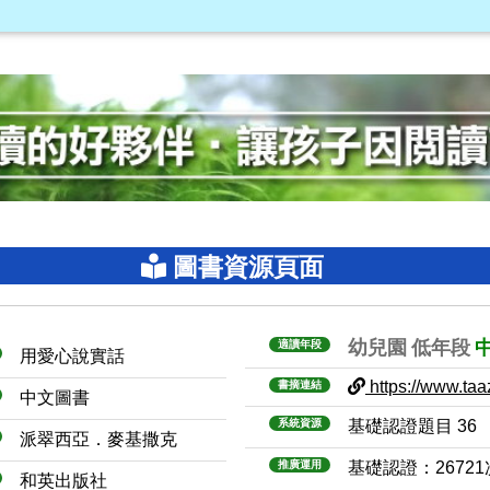
圖書資源頁面
幼兒園
低年段
適讀年段
用愛心說實話
https://www.taaz
書摘連結
中文圖書
系統資源
基礎認證題目 36
派翠西亞．麥基撒克
推廣運用
基礎認證：2672
和英出版社