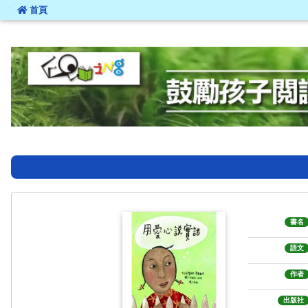
:::
首頁
:::
書名
語文
作者
出版社