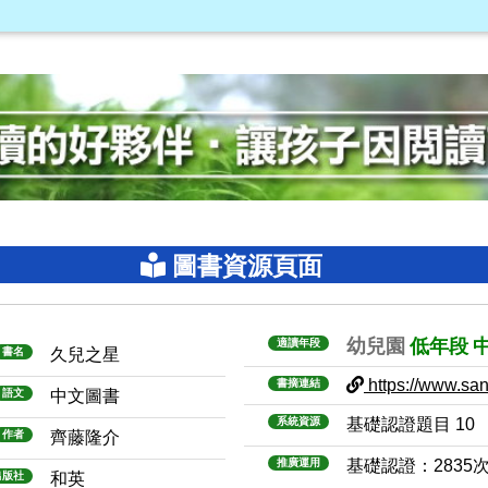
圖書資源頁面
幼兒園
低年段
適讀年段
書名
久兒之星
https://www.sanm
書摘連結
語文
中文圖書
系統資源
基礎認證題目 10
作者
齊藤隆介
推廣運用
基礎認證：2835
出版社
和英