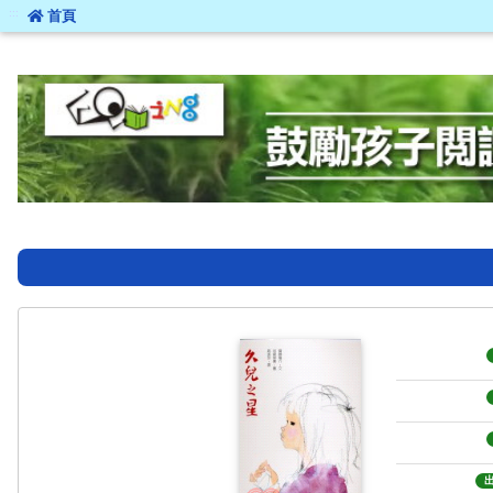
:::
首頁
:::