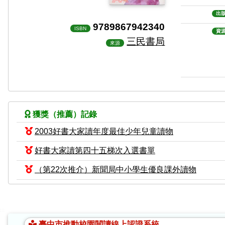
出
9789867942340
ISBN
資
三民書局
來源
獲獎（推薦）記錄
2003好書大家讀年度最佳少年兒童讀物
好書大家讀第四十五梯次入選書單
（第22次推介）新聞局中小學生優良課外讀物
:::
臺中市推動校園閱讀線上認證系統