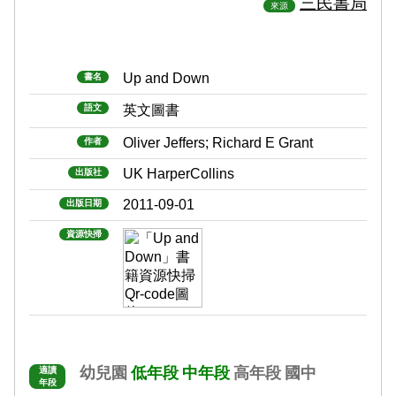
三民書局
來源
Up and Down
書名
語文
英文圖書
Oliver Jeffers; Richard E Grant
作者
UK HarperCollins
出版社
2011-09-01
出版日期
資源快掃
幼兒園
低年段
中年段
高年段
國中
適讀
年段