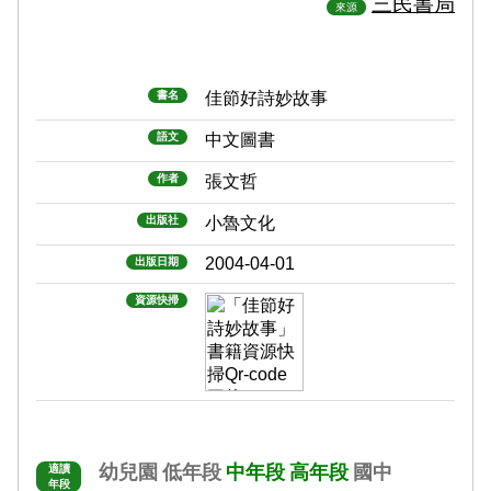
三民書局
來源
書名
佳節好詩妙故事
語文
中文圖書
作者
張文哲
出版社
小魯文化
2004-04-01
出版日期
資源快掃
幼兒園
低年段
中年段
高年段
國中
適讀
年段