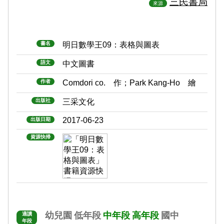
三民書局
來源
書名
明日數學王09：表格與圖表
語文
中文圖書
作者
Comdori co. 作；Park Kang-Ho 繪
出版社
三采文化
2017-06-23
出版日期
資源快掃
幼兒園
低年段
中年段
高年段
國中
適讀
年段