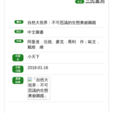
三民書局
來源
書名
自然大視界：不可思議的生態奧祕圖鑑
語文
中文圖書
作者
阿曼達．伍德、麥克．喬利 作；歐文．
戴維 繪
出版
小天下
社
2018-01-16
出版
日期
資源
快掃