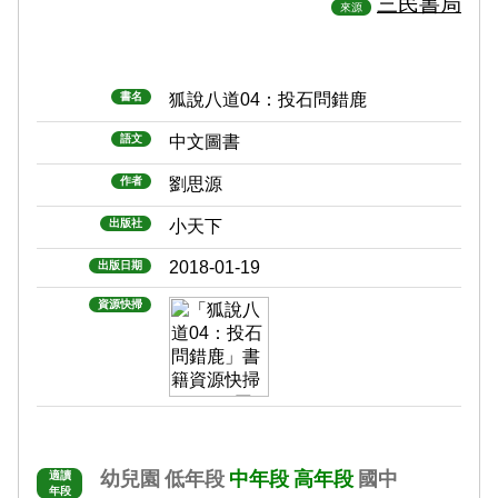
三民書局
來源
書名
狐說八道04：投石問錯鹿
語文
中文圖書
作者
劉思源
出版社
小天下
2018-01-19
出版日期
資源快掃
幼兒園
低年段
中年段
高年段
國中
適讀
年段