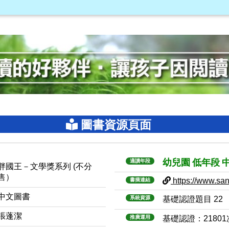
圖書資源頁面
幼兒園
低年段
適讀年段
胖國王－文學獎系列 (不分
售）
https://www.sanm
書摘連結
中文圖書
系統資源
基礎認證題目 22
張蓬潔
推廣運用
基礎認證：2180