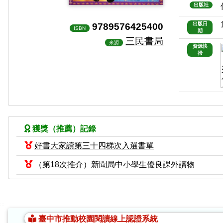
出版社
9789576425400
出版日
ISBN
期
三民書局
來源
資源快
掃
獲獎（推薦）記錄
好書大家讀第三十四梯次入選書單
（第18次推介）新聞局中小學生優良課外讀物
:::
臺中市推動校園閱讀線上認證系統