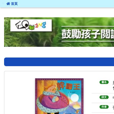
:::
首頁
:::
書名
語文
作者