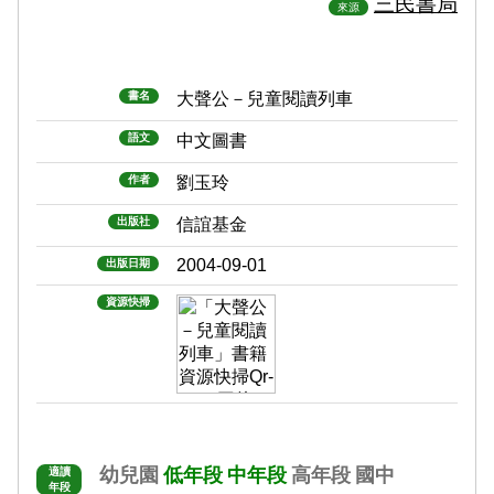
三民書局
來源
書名
大聲公－兒童閱讀列車
語文
中文圖書
作者
劉玉玲
出版社
信誼基金
2004-09-01
出版日期
資源快掃
幼兒園
低年段
中年段
高年段
國中
適讀
年段