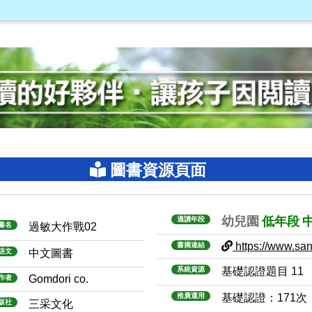
圖書資源頁面
幼兒園
低年段
適讀年段
書名
過敏大作戰02
https://www.sanm
書摘連結
語文
中文圖書
系統資源
基礎認證題目 11
Gomdori co.
作者
推廣運用
基礎認證：171次
版社
三采文化