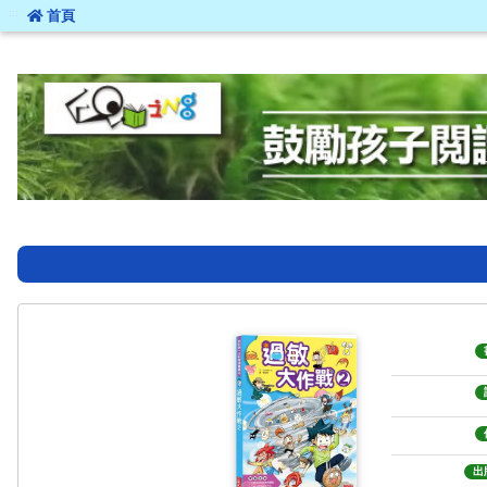
:::
首頁
:::
出