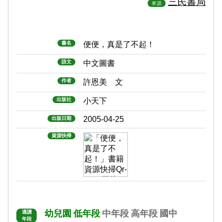
三民書局
來源
書名
便便，真是了不起！
語文
中文圖書
作者
許恩美 文
出版社
小天下
2005-04-25
出版日期
資源快掃
幼兒園
低年段
中年段
高年段
國中
適讀
年段