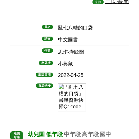
三民書局
來源
書名
亂七八糟的口袋
語文
中文圖書
作者
思琪‧漢歐爾
出版社
小典藏
2022-04-25
出版日期
資源快掃
幼兒園
低年段
中年段
高年段
國中
適讀
年段