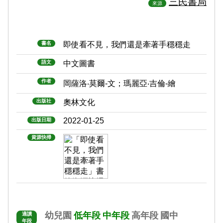
三民書局
來源
書名
即使看不見，我們還是牽著手穩穩走
語文
中文圖書
作者
岡薩洛‧莫爾-文；瑪麗亞‧吉倫-繪
出版社
奧林文化
2022-01-25
出版日期
資源快掃
幼兒園
低年段
中年段
高年段
國中
適讀
年段