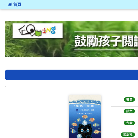
:::
首頁
:::
書名
語文
作者
出版社