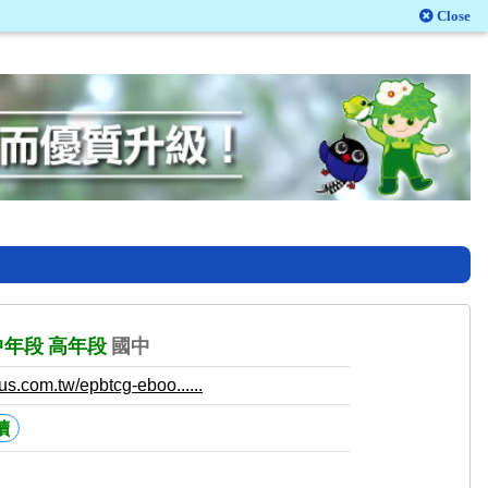
Close
中年段
高年段
國中
us.com.tw/epbtcg-eboo......
讀