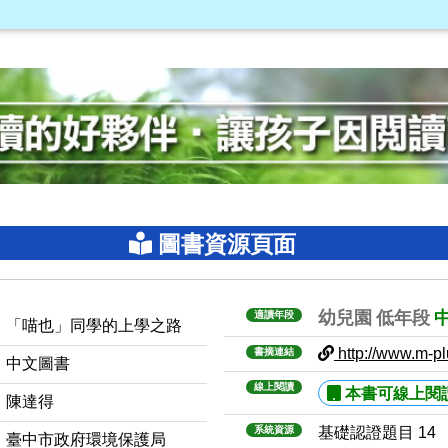
圖書資源頁面
幼兒園
低年段
適讀年段
「喵也」同學的上學之路
http://www.m-pl
書摘連結
中文圖書
線上閱讀
本書可線上閱
陳達得
系統資源
基礎認證題目 14
臺中市政府環境保護局