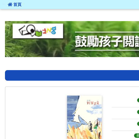
:::
首頁
:::