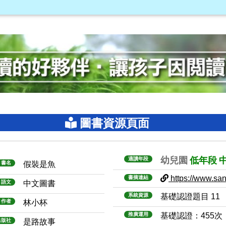
圖書資源頁面
幼兒園
低年段
適讀年段
書名
假裝是魚
https://www.sanm
書摘連結
語文
中文圖書
系統資源
基礎認證題目 11
作者
林小杯
推廣運用
基礎認證：455次
出版社
是路故事