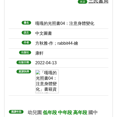
三民書局
來源
書名
嘎嘎的光照書04：注意身體變化
語文
中文圖書
作者
方秋雅-作；rabbit44-繪
出版社
康軒
2022-04-13
出版日期
資源快掃
幼兒園
低年段
中年段
高年段
國中
適讀年段