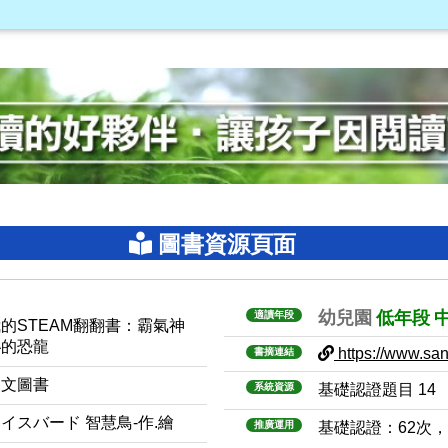
圖書資源頁面
幼兒園
低年段
適讀年段
的STEAM翻翻書：霸氣神
秘的恐龍
https://www.sanm
書摘連結
中文圖書
系統資源
基礎認證題目 14
イスバード 智慧鳥-作.繪
推廣運用
基礎認證：62次