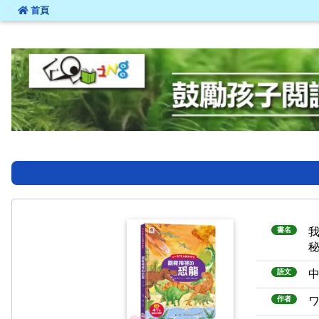
:::
首頁
:::
書名
我
語文
作者
ワ