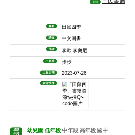
三民書局
來源
書名
田鼠四季
語文
中文圖書
作者
李歐‧李奧尼
出版社
步步
2023-07-26
出版日期
資源快掃
幼兒園
低年段
中年段
高年段
國中
適讀
年段