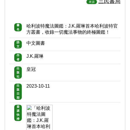
三民書局
來源
書
哈利波特魔法圖鑑：J.K.羅琳首本哈利波特官
名
方叢書，收錄一切魔法事物的終極圖鑑！
語
中文圖書
文
作
J.K.羅琳
者
出
皇冠
版
社
2023-10-11
出
版
日
期
資
源
快
掃