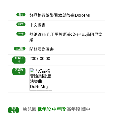
書名
好品格冒險樂園:魔法樂曲DoReMi
語文
中文圖書
作者
熱納維耶芙.于里埃原著; 洛伊克.茹阿尼戈
繪
出版社
閣林國際圖書
2007-00-00
出版日
期
資源快
掃
幼兒園
低年段
中年段
高年段
國中
適讀
年段