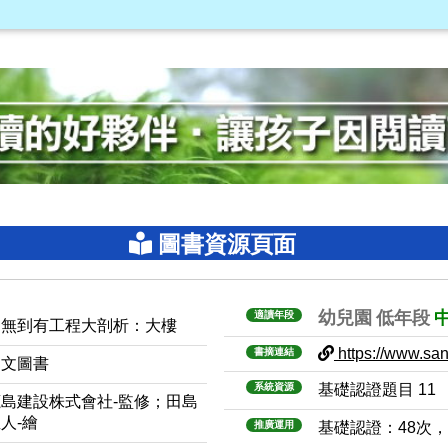
圖書資源頁面
幼兒園
低年段
適讀年段
從無到有工程大剖析：大樓
https://www.sanm
書摘連結
中文圖書
系統資源
基礎認證題目 11
鹿島建設株式會社-監修；田島
人-繪
推廣運用
基礎認證：48次