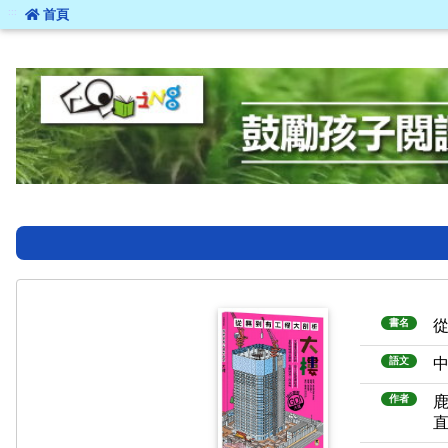
:::
首頁
:::
書名
語文
作者
直