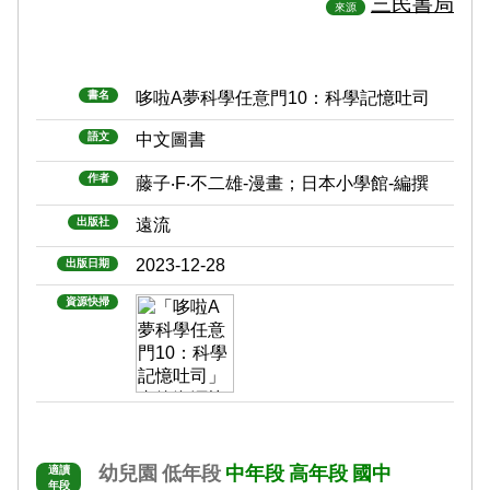
三民書局
來源
書名
哆啦A夢科學任意門10：科學記憶吐司
語文
中文圖書
作者
藤子‧F‧不二雄-漫畫；日本小學館-編撰
出版社
遠流
2023-12-28
出版日期
資源快掃
幼兒園
低年段
中年段
高年段
國中
適讀
年段