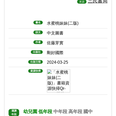
三民書局
來源
書名
水蜜桃妹妹(二版)
語文
中文圖書
作者
佐藤芽實
出版社
剛好國際
2024-03-25
出版日期
資源快掃
幼兒園
低年段
中年段
高年段
國中
適讀
年段