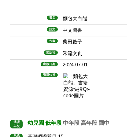
書名
麵包大白熊
語文
中文圖書
作者
柴田啟子
出版社
禾流文創
2024-07-01
出版日期
資源快掃
幼兒園
低年段
中年段
高年段
國中
適讀
年段
系統
基礎認證題目 15