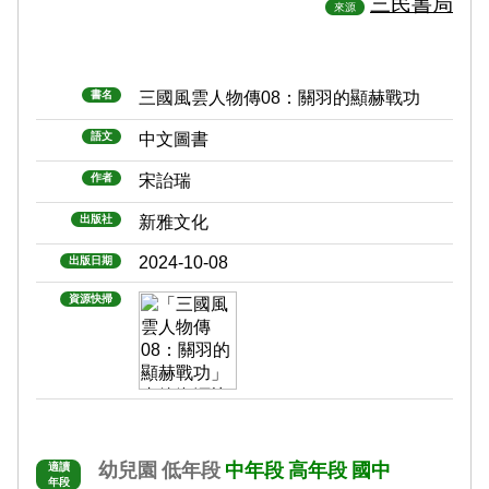
三民書局
來源
書名
三國風雲人物傳08：關羽的顯赫戰功
語文
中文圖書
作者
宋詒瑞
出版社
新雅文化
2024-10-08
出版日期
資源快掃
幼兒園
低年段
中年段
高年段
國中
適讀
年段