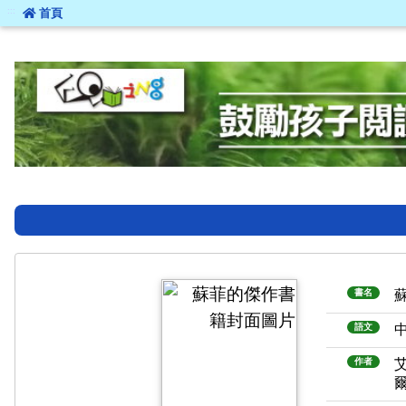
:::
首頁
:::
書名
語文
作者