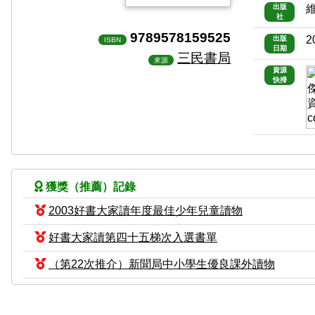
出版
社
9789578159525
2
出版
ISBN
日期
三民書局
來源
資源
快掃
獲獎（推薦）記錄
2003好書大家讀年度最佳少年兒童讀物
好書大家讀第四十五梯次入選書單
（第22次推介）新聞局中小學生優良課外讀物