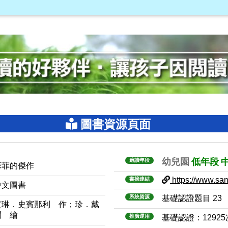
圖書資源頁面
幼兒園
低年段
適讀年段
蘇菲的傑作
https://www.sanm
書摘連結
中文圖書
系統資源
基礎認證題目 23
艾琳．史賓那利 作；珍．戴
爾 繪
推廣運用
基礎認證：1292