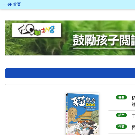
:::
首頁
:::
書名
語文
作者