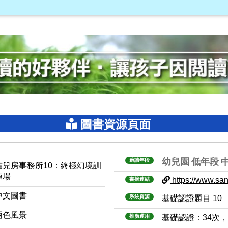
圖書資源頁面
幼兒園
低年段
適讀年段
貓兒房事務所10：終極幻境訓
練場
https://www.sanm
書摘連結
中文圖書
系統資源
基礎認證題目 10
兩色風景
推廣運用
基礎認證：34次