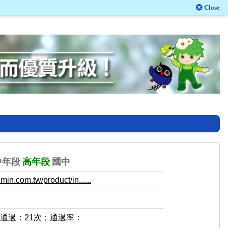
Close
中年段
高年段
國中
in.com.tw/product/in......
，通過：21次；通過率：