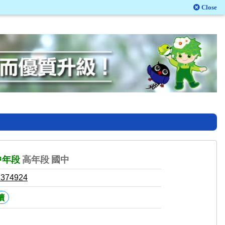
Close
中年段
高年段
國中
7374924
讀