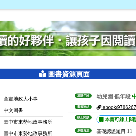
圖書資源頁面
幼兒園
低年段
適讀年段
童畫地政大小事
ebook/978626
書摘連結
中文圖書
線上閱讀
本書可線上閱
臺中市東勢地政事務所
系統資源
基礎認證題目 11
臺中市東勢地政事務所