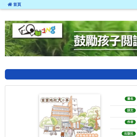
:::
首頁
:::
書名
語文
作者
出版社