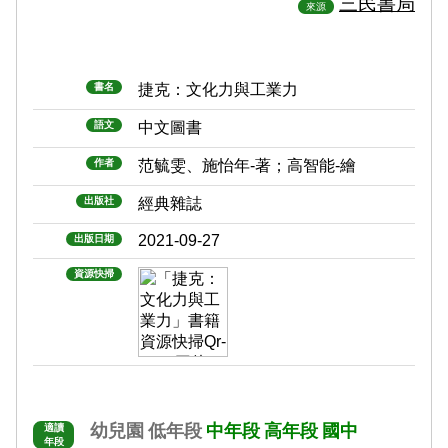
三民書局
來源
書名
捷克：文化力與工業力
語文
中文圖書
作者
范毓雯、施怡年-著；高智能-繪
出版社
經典雜誌
2021-09-27
出版日期
資源快掃
幼兒園
低年段
中年段
高年段
國中
適讀
年段