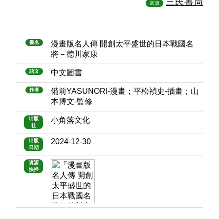
三民書局
來源
書名
漫畫版名人傳 開創太平盛世的日本戰國名
將－德川家康
語文
中文圖書
作者
備前YASUNORI-漫畫；平松禎史-插畫；山
本博文-監修
出版
小角落文化
社
2024-12-30
出版
日期
資源
快掃