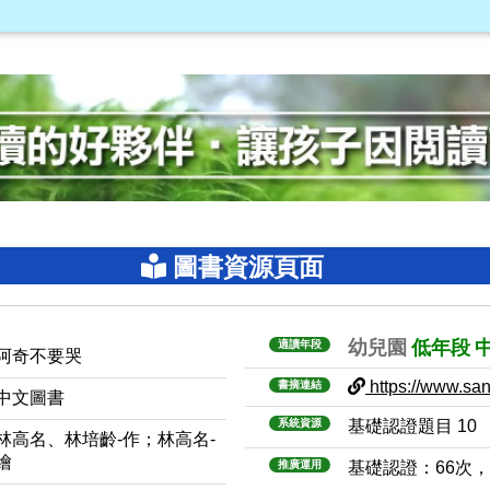
圖書資源頁面
幼兒園
低年段
適讀年段
阿奇不要哭
https://www.sanm
書摘連結
中文圖書
系統資源
基礎認證題目 10
林高名、林培齡-作；林高名-
繪
推廣運用
基礎認證：66次