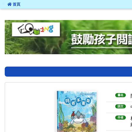
:::
首頁
:::
書名
語文
作者